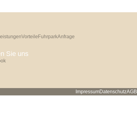
eistungen
Vorteile
Fuhrpark
Anfrage
n Sie uns
ook
Impressum
Datenschutz
AGB