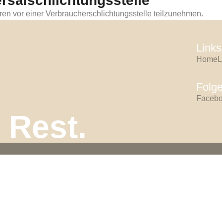
rsal­schlichtungs­stelle
ahren vor einer Verbraucherschlichtungsstelle teilzunehmen.
Links
Home
L
Folge
Faceb
 Rest.